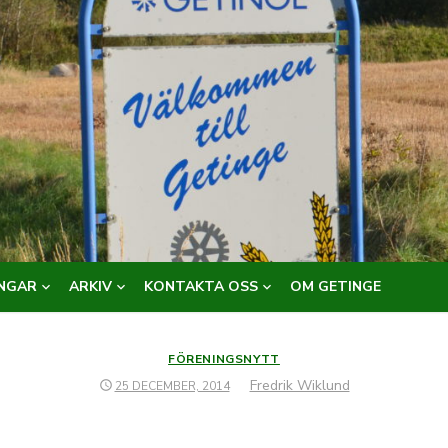
NGAR
ARKIV
KONTAKTA OSS
OM GETINGE
FÖRENINGSNYTT
Författare
Fredrik Wiklund
PUBLICERAT
25 DECEMBER, 2014
DEN