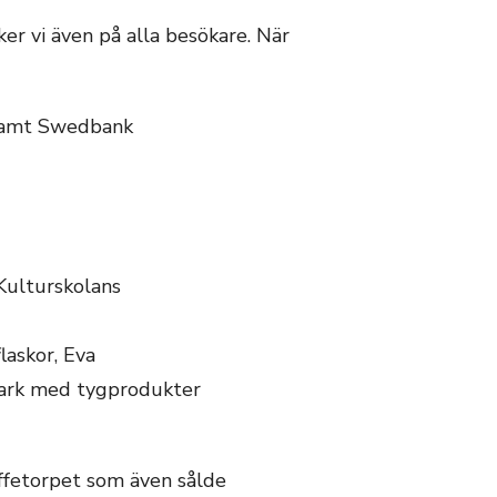
ker vi även på alla besökare. När
 samt Swedbank
Kulturskolans
laskor, Eva
mark med tygprodukter
fetorpet som även sålde