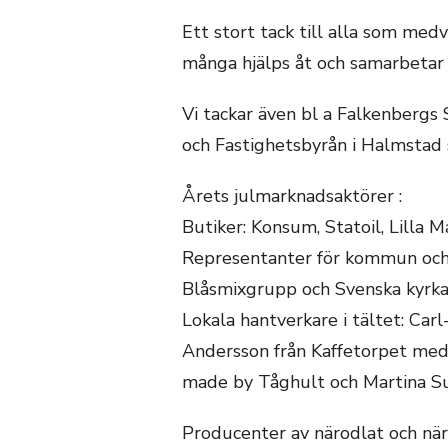
Ett stort tack till alla som medv
många hjälps åt och samarbetar f
Vi tackar även bl a Falkenberg
och Fastighetsbyrån i Halmstad 
Årets julmarknadsaktörer :
Butiker: Konsum, Statoil, Lilla 
Representanter för kommun och 
Blåsmixgrupp och Svenska kyrk
Lokala hantverkare i tältet: Ca
Andersson från Kaffetorpet med
made by Tåghult och Martina Su
Producenter av närodlat och n