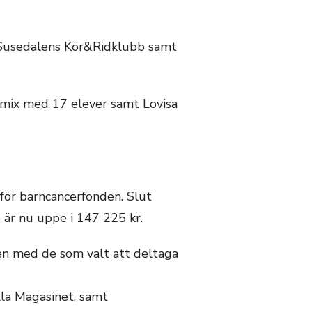
 Susedalens Kör&Ridklubb samt
mix med 17 elever samt Lovisa
ör barncancerfonden. Slut
är nu uppe i 147 225 kr.
ten med de som valt att deltaga
illa Magasinet, samt