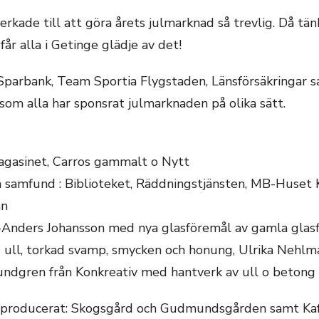
erkade till att göra årets julmarknad så trevlig. Då tän
år alla i Getinge glädje av det!
s Sparbank, Team Sportia Flygstaden, Länsförsäkringar
som alla har sponsrat julmarknaden på olika sätt.
Magasinet, Carros gammalt o Nytt
samfund : Biblioteket, Räddningstjänsten, MB-Huset 
an
rl-Anders Johansson med nya glasföremål av gamla glasf
 ull, torkad svamp, smycken och honung, Ulrika Nehl
ndgren från Konkreativ med hantverk av ull o betong
ärproducerat: Skogsgård och Gudmundsgården samt Kaf