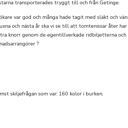
starna transporterades tryggt till och från Getinge.
are var god och många hade tagit med släkt och vän
 och nästa år ska vi se till att tomtenissar åter har f
a knorr genom de egentillverkade ridbiljetterna och lo
nadsarrangörer ?
mst skiljefrågan som var: 160 kolor i burken.