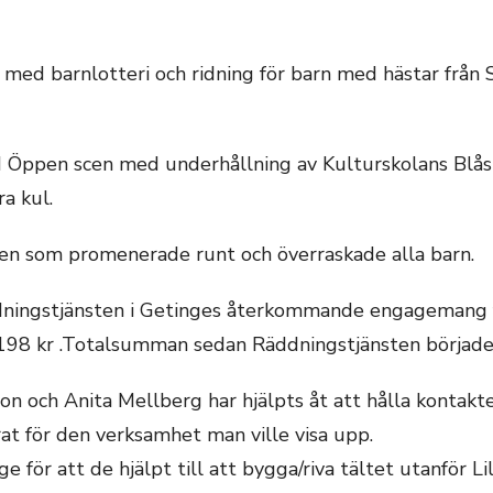
ed barnlotteri och ridning för barn med hästar från
Öppen scen med underhållning av Kulturskolans Blås
a kul.
mten som promenerade runt och överraskade alla barn.
dningstjänsten i Getinges återkommande engagemang f
198 kr .Totalsumman sedan Räddningstjänsten började 
on och Anita Mellberg har hjälpts åt att hålla kontak
arat för den verksamhet man ville visa upp.
 för att de hjälpt till att bygga/riva tältet utanför L