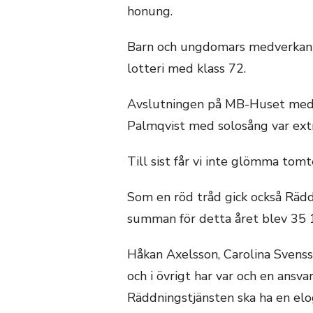
honung.
Barn och ungdomars medverkan m
lotteri med klass 72.
Avslutningen på MB-Huset med 
Palmqvist med solosång var extr
Till sist får vi inte glömma to
Som en röd tråd gick också Räd
summan för detta året blev 35 
Håkan Axelsson, Carolina Svenss
och i övrigt har var och en ansv
Räddningstjänsten ska ha en eloge