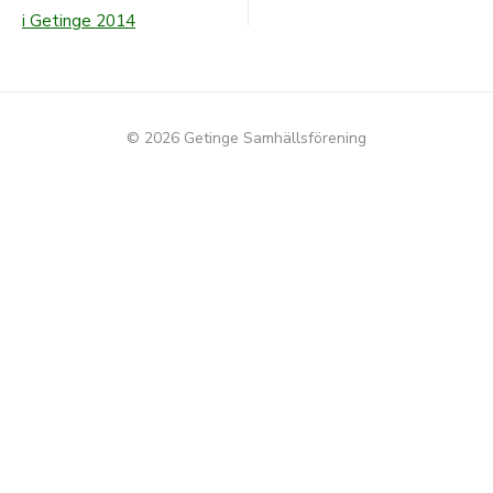
Inläggsnavigering
i Getinge 2014
© 2026 Getinge Samhällsförening