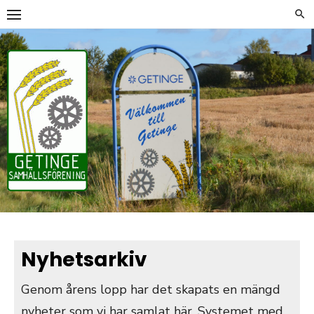
Hoppa
till
innehåll
Nyhetsarkiv
Genom årens lopp har det skapats en mängd
nyheter som vi har samlat här. Systemet med