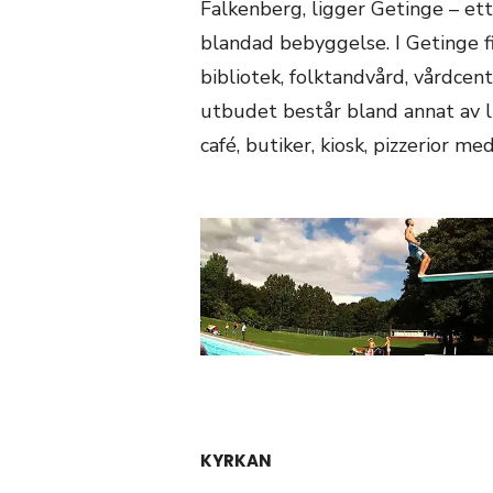
Falkenberg, ligger Getinge – et
blandad bebyggelse. I Getinge fi
bibliotek, folktandvård, vårdcen
utbudet består bland annat av l
café, butiker, kiosk, pizzerior me
KYRKAN