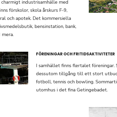
t charmigt industrisamhälle med
nns förskolor, skola årskurs F-9,
tral och apotek. Det kommersiella
ivsmedelsbutik, bensinstation, bank,
d mera.
FÖRENINGAR OCH FRITIDSAKTIVITETER
I samhället finns flertalet föreninga
dessutom tillgång till ett stort utbud
fotboll, tennis och bowling. Sommartid
utomhus i det fina Getingebadet.