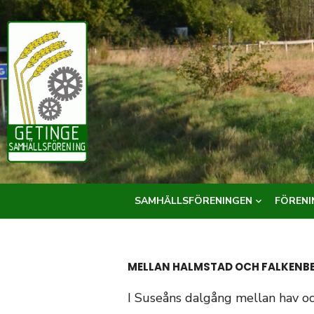
Hoppa
till
innehåll
SAMHÄLLSFÖRENINGEN
FÖRENI
MELLAN HALMSTAD OCH FALKENB
I Suseåns dalgång mellan hav o