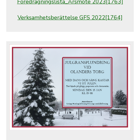
Föredragningslista_Årsmöte 2023[1763]
Verksamhetsberättelse GFS 2022[1764]