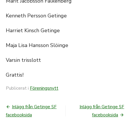
Märit Jacobsson Falkenberg
Kenneth Persson Getinge
Harriet Kinsch Getinge
Maja Lisa Hansson Slöinge
Varsin trisslott
Grattis!
Publicerat i
Föreningsnytt
Inlägg från Getinge SF
Inlägg från Getinge SF
Inläggsnavigering
facebooksida
facebooksida