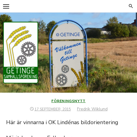
Hoppa
till
innehåll
FÖRENINGSNYTT
Författare
Fredrik Wiklund
PUBLICERAT
17 SEPTEMBER, 2015
DEN
Här är vinnarna i OK Lindénas bildorientering