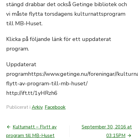
stängd drabbar det också Getinge bibliotek och
vi måste flytta torsdagens kulturnattsprogram
till MB-Huset.
Klicka på följande länk för ett uppdaterat
program.
Uppdaterat
programhttps://www.getinge.nu/foreningar//kulturn
flytt-av-program-till-mb-huset/
http://ift.tt/1yHRzh6
Publicerat i
Arkiv
,
Facebook
Kulturnatt – Flytt av
September 30, 2016 at
Inläggsnavigering
program till MB-Huset
03:15PM