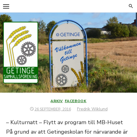
Hoppa
till
innehåll
ARKIV
,
FACEBOOK
Författare
Fredrik Wiklund
PUBLICERAT
26 SEPTEMBER, 2016
DEN
– Kulturnatt – Flytt av program till MB-Huset
På grund av att Getingeskolan för närvarande är