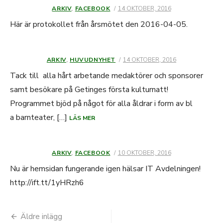
ARKIV
,
FACEBOOK
PUBLICERAT
14 OKTOBER, 2016
DEN
Här är protokollet från årsmötet den 2016-04-05.
ARKIV
,
HUVUDNYHET
PUBLICERAT
14 OKTOBER, 2016
DEN
Tack till alla hårt arbetande medaktörer och sponsorer
samt besökare på Getinges första kulturnatt!
Programmet bjöd på något för alla åldrar i form av bl
a barnteater, […]
LÄS MER
ARKIV
,
FACEBOOK
PUBLICERAT
10 OKTOBER, 2016
DEN
Nu är hemsidan fungerande igen hälsar IT Avdelningen!
http://ift.tt/1yHRzh6
Äldre inlägg