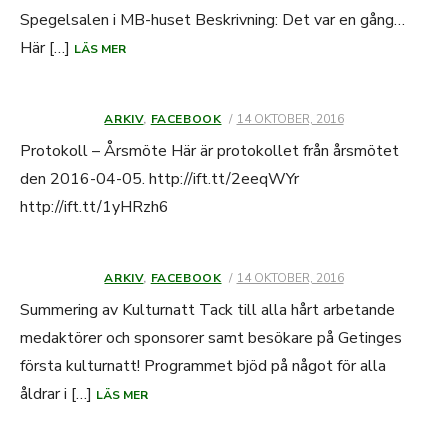
Spegelsalen i MB-huset Beskrivning: Det var en gång…
Här […]
LÄS MER
ARKIV
,
FACEBOOK
PUBLICERAT
14 OKTOBER, 2016
DEN
Protokoll – Årsmöte Här är protokollet från årsmötet
den 2016-04-05. http://ift.tt/2eeqWYr
http://ift.tt/1yHRzh6
ARKIV
,
FACEBOOK
PUBLICERAT
14 OKTOBER, 2016
DEN
Summering av Kulturnatt Tack till alla hårt arbetande
medaktörer och sponsorer samt besökare på Getinges
första kulturnatt! Programmet bjöd på något för alla
åldrar i […]
LÄS MER