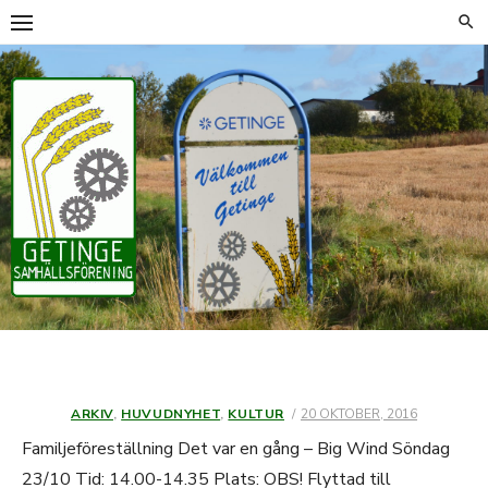
Hoppa
till
innehåll
ARKIV
,
HUVUDNYHET
,
KULTUR
PUBLICERAT
20 OKTOBER, 2016
DEN
Familjeföreställning Det var en gång – Big Wind Söndag
23/10 Tid: 14.00-14.35 Plats: OBS! Flyttad till