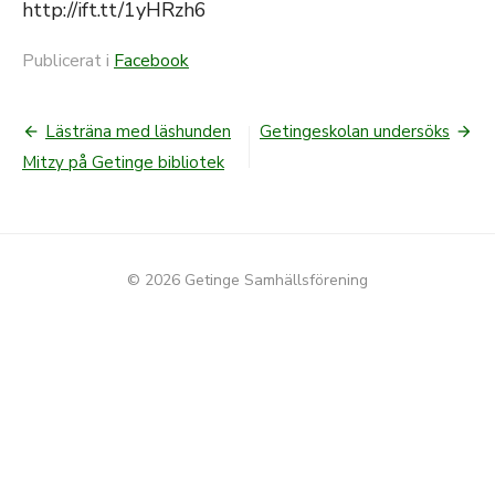
http://ift.tt/1yHRzh6
Publicerat i
Facebook
Lästräna med läshunden
Getingeskolan undersöks
Inläggsnavigering
Mitzy på Getinge bibliotek
© 2026 Getinge Samhällsförening