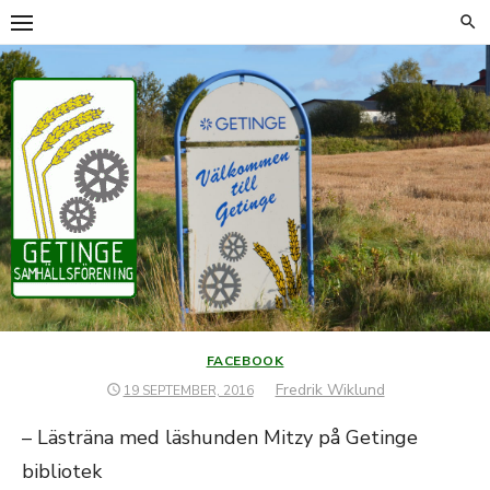
Hoppa
till
innehåll
FACEBOOK
Författare
Fredrik Wiklund
PUBLICERAT
19 SEPTEMBER, 2016
DEN
– Lästräna med läshunden Mitzy på Getinge
bibliotek