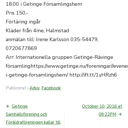
18.00 i Getinge Församlingshem
Pris 150.-
Förtäring ingår
Kläder från 4me, Halmstad
anmälan till: Irene Karlsson 035-54479,
0720677869
Arr: Internationella gruppen Getinge-Rävinge
församlinghttps://www.getinge.nu/foreningar//even
i-getinge-forsamlingshem/ http://ift.tt/1yHRzh6
Publicerat i
Arkiv
,
Facebook
Getinge
October 10, 2016 at
Inläggsnavigering
Samhällsförening och
08:22PM
Föräldraföreningen kallar till