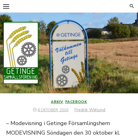
Hoppa
till
innehåll
ARKIV
,
FACEBOOK
Författare
Fredrik Wiklund
PUBLICERAT
8 OKTOBER, 2016
DEN
– Modevisning i Getinge Församlingshem
MODEVISNING Söndagen den 30 oktober kl.