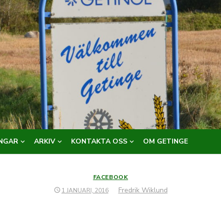
NGAR
ARKIV
KONTAKTA OSS
OM GETINGE
FACEBOOK
Författare
Fredrik Wiklund
PUBLICERAT
1 JANUARI, 2016
DEN