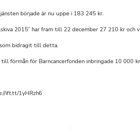
nsten började är nu uppe i 183 245 kr.
lskiva 2015” har fram till 22 december 27 210 kr och v
som bidragit till detta.
 till förmån för Barncancerfonden inbringade 10 000 k
//ift.tt/1yHRzh6
g