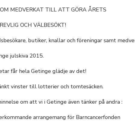
 SOM MEDVERKAT TILL ATT GÖRA ÅRETS
REVLIG OCH VÄLBESÖKT!
sbesökare, butiker, knallar och föreningar samt medv
nge julskiva 2015.
tar får hela Getinge glädje av det!
nkt vinster till lotterier och tomtesäcken.
nnelse om att vi i Getinge även tänker på andra :
återkommande arrangemang för Barncancerfonden