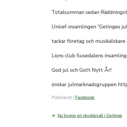
Totalsumman sedan Räddningstjä
Unicef-insamlingen ”Getinges ju
tackar företag och musikälskare 
Lions club Susedalens insamling
God jul och Gott Nytt År!
önskar julmarknadsgruppen http:
Publicerat i
Facebook
Nu byggs en skyddsvall i Getinge
Inläggsnavigerin