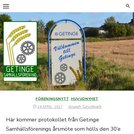
Hoppa
till
innehåll
FÖRENINGSNYTT
,
HUVUDNYHET
Författare
Joseph Ginstmark
PUBLICERAT
24 APRIL, 2017
DEN
Här kommer protokollet från Getinge
Samhällsförenings årsmöte som hölls den 30’e