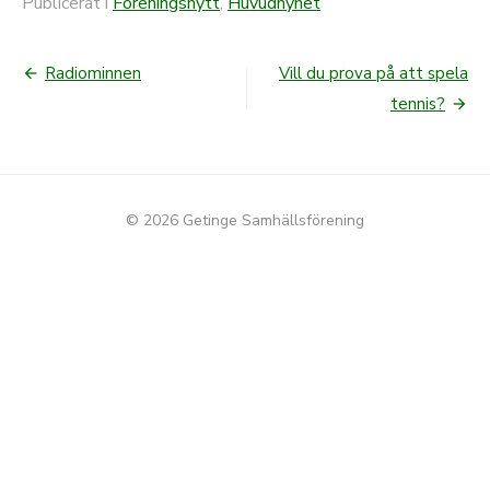
Publicerat i
Föreningsnytt
,
Huvudnyhet
Radiominnen
Vill du prova på att spela
Inläggsnavigering
tennis?
© 2026 Getinge Samhällsförening