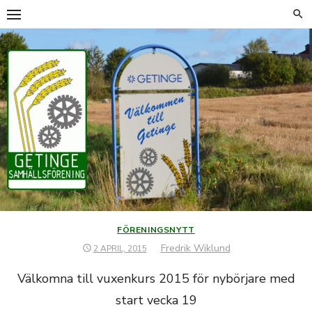
Hoppa
till
innehåll
FÖRENINGSNYTT
Författare
Fredrik Wiklund
PUBLICERAT
2 APRIL, 2015
DEN
Välkomna till vuxenkurs 2015 för nybörjare med
start vecka 19