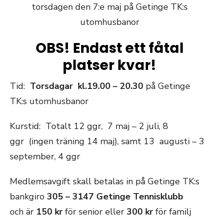
torsdagen den 7:e maj på Getinge TK:s
utomhusbanor
OBS! Endast ett fåtal
platser kvar!
Tid:
Tors
dagar kl.19.00 – 20.30
på Getinge
TK:s utomhusbanor
Kurstid: Totalt 12 ggr, 7 maj – 2 juli, 8
ggr (ingen träning 14 maj), samt 13 augusti – 3
september, 4 ggr
Medlemsavgift skall betalas in på Getinge TK:s
bankgiro
305 – 3147 Getinge Tennisklubb
och är
150 kr
för senior eller
300 kr
för familj