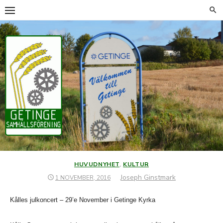
Hoppa
till
innehåll
HUVUDNYHET
,
KULTUR
Författare
Joseph Ginstmark
PUBLICERAT
1 NOVEMBER, 2016
DEN
Kålles julkoncert – 29’e November i Getinge Kyrka