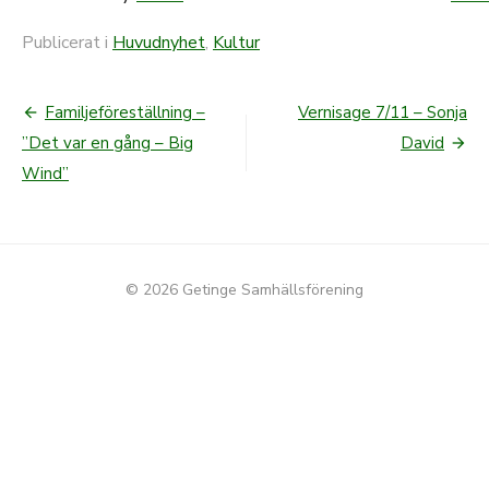
Publicerat i
Huvudnyhet
,
Kultur
Familjeföreställning –
Vernisage 7/11 – Sonja
Inläggsnavigering
”Det var en gång – Big
David
Wind”
© 2026 Getinge Samhällsförening