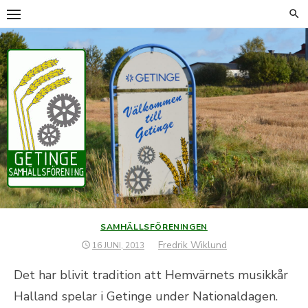
Hoppa
till
innehåll
SAMHÄLLSFÖRENINGEN
Författare
Fredrik Wiklund
PUBLICERAT
16 JUNI, 2013
DEN
Det har blivit tradition att Hemvärnets musikkår
Halland spelar i Getinge under Nationaldagen.