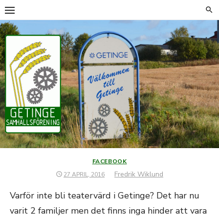
Hoppa
till
innehåll
FACEBOOK
Författare
Fredrik Wiklund
PUBLICERAT
27 APRIL, 2016
DEN
Varför inte bli teatervärd i Getinge? Det har nu
varit 2 familjer men det finns inga hinder att vara